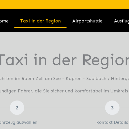
ome
Taxi in der Region
Airportshuttle
Ausflu
Taxi in der Regio
ahrten im Raum Zell am See - Kaprun - Saalbach / Hinter
kundigen Fahrer, die Sie sicher und komfortabel im Umkrei
2
3
ahrzeug auswählen
Kontakt Details