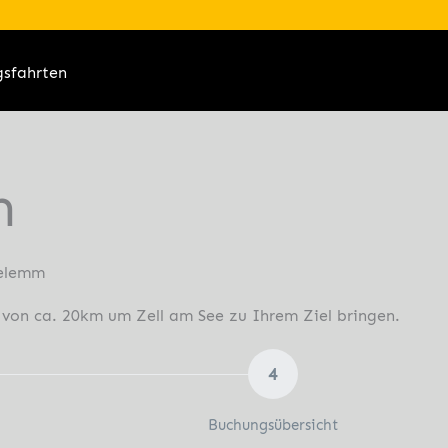
gsfahrten
n
gelemm
s von ca. 20km um Zell am See zu Ihrem Ziel bringen.
4
Buchungsübersicht